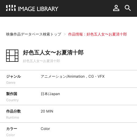
映像作品データベース検索トップ
作品情報：好色五人女〜お夏清十郎
好色五人女〜お夏清十郎
好色五人女〜お夏清十郎
ジャンル
アニメーション/Animation，CG・VFX
Genre
製作国
日本/Japan
Country
作品分数
20 MIN
Runtime
カラー
Color
Color