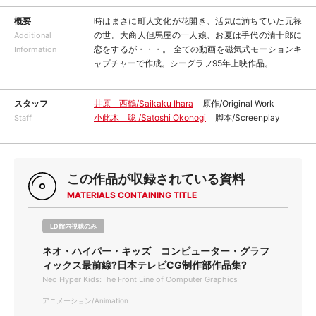
概要
時はまさに町人文化が花開き、活気に満ちていた元禄
の世。大商人但馬屋の一人娘、お夏は手代の清十郎に
Additional
恋をするが・・・。 全ての動画を磁気式モーションキ
Information
ャプチャーで作成。シーグラフ95年上映作品。
スタッフ
井原 西鶴/Saikaku Ihara
原作/Original Work
小此木 聡 /Satoshi Okonogi
脚本/Screenplay
Staff
この作品が収録されている資料
MATERIALS CONTAINING TITLE
LD館内視聴のみ
ネオ・ハイパー・キッズ コンピューター・グラフ
ィックス最前線?日本テレビCG制作部作品集?
Neo Hyper Kids:The Front Line of Computer Graphics
アニメーション/Animation