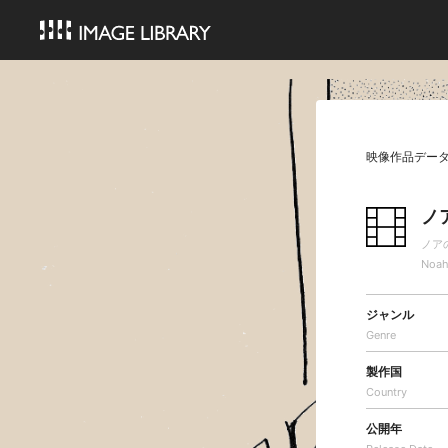
映像作品デー
ノ
ノア
Noah
ジャンル
Genre
製作国
Country
公開年