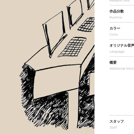
Release Date
作品分数
Runtime
カラー
Color
オリジナル音
Language
概要
Additional
Info
スタッフ
Staff