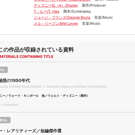
ディズニー社（※）/Disney
製作/Producer
T・ヒー/T. Hee
脚本/Screenplay
ジョージ・ブランズ/George Bruns
音楽/Music
メル・リーブン/Mel Leven
音楽/Music
この作品が収録されている資料
MATERIALS CONTAINING TITLE
のみ
惑の1950年代
ssics Limited Gold Edition ／ Cartoon Classics Limited Gold Edition
ニー／ウォード・キンボール 他／ウォルト・ディズニー（製作）
Animation
聴のみ
ー・レアリティーズ／短編傑作選