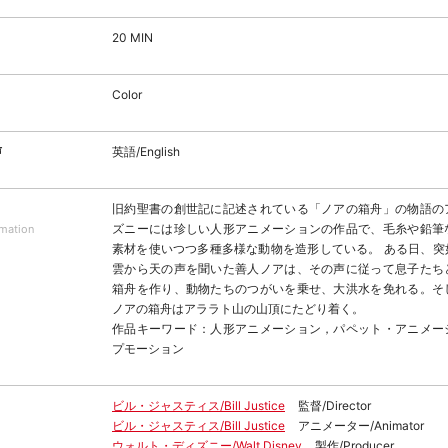
20 MIN
Color
声
英語/English
旧約聖書の創世記に記述されている「ノアの箱舟」の物語の
ズニーには珍しい人形アニメーションの作品で、毛糸や鉛筆
rmation
素材を使いつつ多種多様な動物を造形している。 ある日、突
雲から天の声を聞いた善人ノアは、その声に従って息子たち
箱舟を作り、動物たちのつがいを乗せ、大洪水を免れる。そ
ノアの箱舟はアララト山の山頂にたどり着く。
作品キーワード：人形アニメーション，パペット・アニメー
プモーション
ビル・ジャスティス/Bill Justice
監督/Director
ビル・ジャスティス/Bill Justice
アニメーター/Animator
ウォルト・ディズニー/Walt Disney
製作/Producer