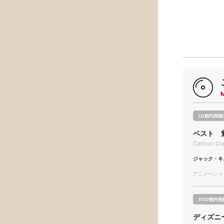
LD館内視聴
ベスト 魅
Cartoon Cla
ジャック・キ
アニメーション/
DVD館内視
ディズニ