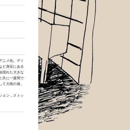
アニメ化。ディ
など身近にある
如現れた大きな
と共に一週間で
して大雨の後、
ション，ストッ