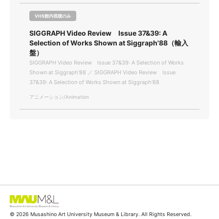
VHS館内視聴のみ
SIGGRAPH Video Review Issue 37&39: A
Selection of Works Shown at Siggraph'88（輸入
盤）
SIGGRAPH Video Review Issue 37&39: A Selection of Works
Shown at Siggraph'88 ／ SIGGRAPH Video Review Issue
37&39: A Selection of Works Shown at Siggraph'88
アニメーション/Animation
© 2026 Musashino Art University Museum & Library. All Rights Reserved.