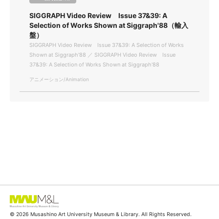
SIGGRAPH Video Review Issue 37&39: A
Selection of Works Shown at Siggraph'88（輸入
盤）
SIGGRAPH Video Review Issue 37&39: A Selection of Works
Shown at Siggraph'88 ／ SIGGRAPH Video Review Issue
37&39: A Selection of Works Shown at Siggraph'88
アニメーション/Animation
© 2026 Musashino Art University Museum & Library. All Rights Reserved.