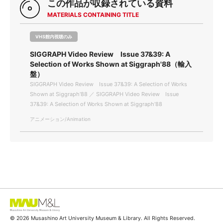
この作品が収録されている資料
MATERIALS CONTAINING TITLE
VHS館内視聴のみ
SIGGRAPH Video Review Issue 37&39: A
Selection of Works Shown at Siggraph'88（輸入
盤）
SIGGRAPH Video Review Issue 37&39: A Selection of Works
Shown at Siggraph'88 ／ SIGGRAPH Video Review Issue
37&39: A Selection of Works Shown at Siggraph'88
アニメーション/Animation
© 2026 Musashino Art University Museum & Library. All Rights Reserved.