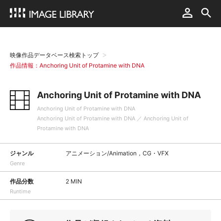
映像作品データベース検索トップ
作品情報：Anchoring Unit of Protamine with DNA
Anchoring Unit of Protamine with DNA
Anchoring Unit of Protamine with DNA
Anchoring Unit of Protamine with DNA ／ Anchoring Unit of
Protamine with DNA
ジャンル
アニメーション/Animation，CG・VFX
Genre
作品分数
2 MIN
Runtime