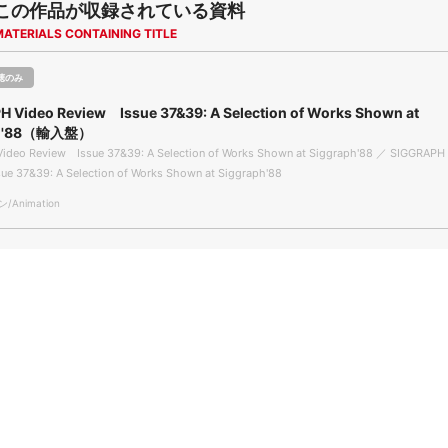
この作品が収録されている資料
MATERIALS CONTAINING TITLE
聴のみ
 Video Review Issue 37&39: A Selection of Works Shown at
ph'88（輸入盤）
ideo Review Issue 37&39: A Selection of Works Shown at Siggraph'88 ／ SIGGRAPH
ue 37&39: A Selection of Works Shown at Siggraph'88
Animation