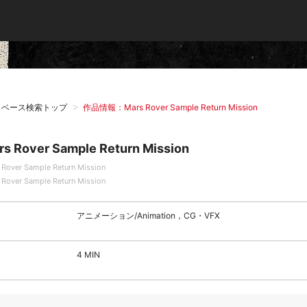
タベース検索トップ
作品情報：Mars Rover Sample Return Mission
rs Rover Sample Return Mission
 Rover Sample Return Mission
 Rover Sample Return Mission
アニメーション/Animation，CG・VFX
4 MIN