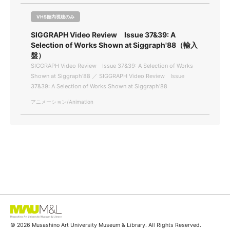
VHS館内視聴のみ
SIGGRAPH Video Review Issue 37&39: A
Selection of Works Shown at Siggraph'88（輸入
盤）
SIGGRAPH Video Review Issue 37&39: A Selection of Works
Shown at Siggraph'88 ／ SIGGRAPH Video Review Issue
37&39: A Selection of Works Shown at Siggraph'88
アニメーション/Animation
© 2026 Musashino Art University Museum & Library. All Rights Reserved.