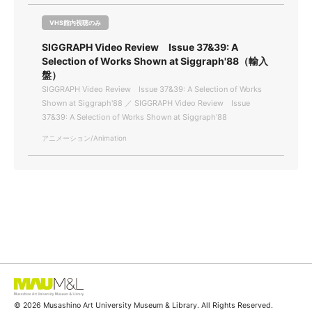
VHS館内視聴のみ
SIGGRAPH Video Review Issue 37&39: A
Selection of Works Shown at Siggraph'88（輸入
盤）
SIGGRAPH Video Review Issue 37&39: A Selection of Works
Shown at Siggraph'88 ／ SIGGRAPH Video Review Issue
37&39: A Selection of Works Shown at Siggraph'88
アニメーション/Animation
© 2026 Musashino Art University Museum & Library. All Rights Reserved.