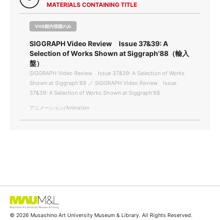
MATERIALS CONTAINING TITLE
VHS館内視聴のみ
SIGGRAPH Video Review Issue 37&39: A
Selection of Works Shown at Siggraph'88（輸入
盤）
SIGGRAPH Video Review Issue 37&39: A Selection of Works
Shown at Siggraph'88 ／ SIGGRAPH Video Review Issue
37&39: A Selection of Works Shown at Siggraph'88
アニメーション/Animation
© 2026 Musashino Art University Museum & Library. All Rights Reserved.