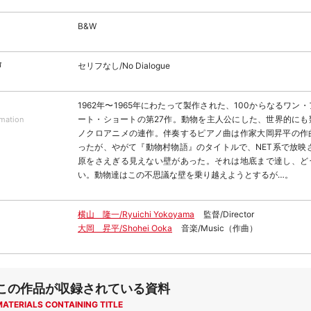
B&W
声
セリフなし/No Dialogue
1962年〜1965年にわたって製作された、100からなるワン
ート・ショートの第27作。動物を主人公にした、世界的にも
rmation
ノクロアニメの連作。伴奏するピアノ曲は作家大岡昇平の作
ったが、やがて『動物村物語』のタイトルで、NET系で放映
原をさえぎる見えない壁があった。それは地底まで達し、ど
い。動物達はこの不思議な壁を乗り越えようとするが…。
横山 隆一/Ryuichi Yokoyama
監督/Director
大岡 昇平/Shohei Ooka
音楽/Music（作曲）
この作品が収録されている資料
MATERIALS CONTAINING TITLE