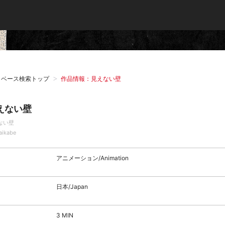
タベース検索トップ
作品情報：見えない壁
えない壁
ない壁
aikabe
アニメーション/Animation
日本/Japan
3 MIN