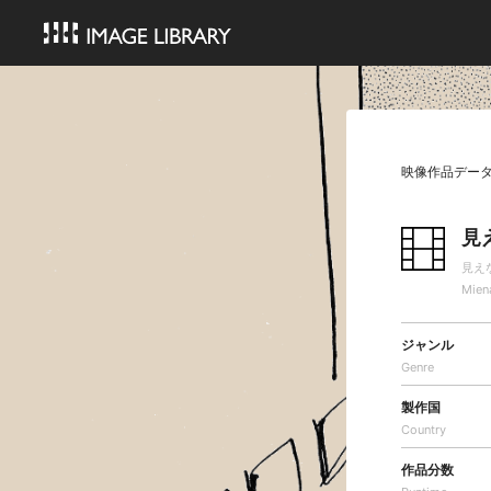
映像作品デー
見
見え
Mien
ジャンル
Genre
製作国
Country
作品分数