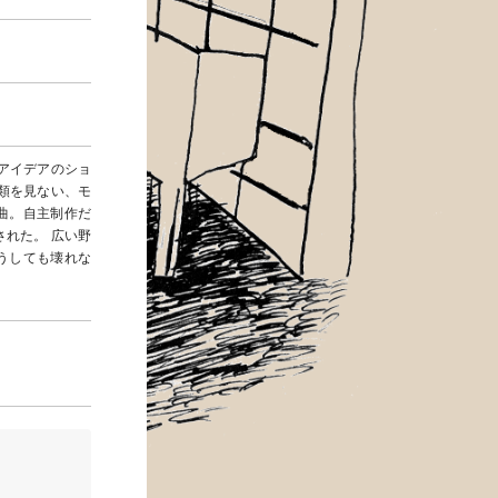
・アイデアのショ
類を見ない、モ
曲。自主制作だ
された。 広い野
うしても壊れな