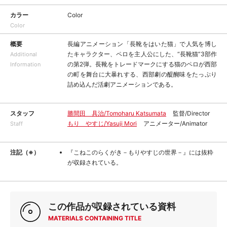
カラー
Color
Color
概要
長編アニメーション「長靴をはいた猫」で人気を博し
たキャラクター、ペロを主人公にした、“長靴猫”3部作
Additional
の第2弾。長靴をトレードマークにする猫のペロが西部
Information
の町を舞台に大暴れする、西部劇の醍醐味をたっぷり
詰め込んだ活劇アニメーションである。
スタッフ
勝間田 具治/Tomoharu Katsumata
監督/Director
もり やすじ/Yasuji Mori
アニメーター/Animator
Staff
注記（※）
『こねこのらくがき－もりやすじの世界－』には抜粋
が収録されている。
この作品が収録されている資料
MATERIALS CONTAINING TITLE