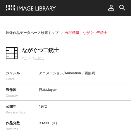
映像作品データベース検索トップ
作品情報：ながぐつ三銃士
ながぐつ三銃士
ながぐつ三銃士
ジャンル
アニメーション/Animation，西部劇
Genre
製作国
日本/Japan
Country
公開年
1972
Release Date
作品分数
3 MIN （※）
Runtime