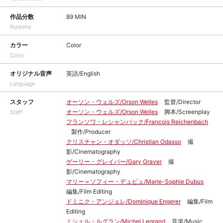
作品分数
89 MIN
Runtime
カラー
Color
Color
オリジナル音声
英語/English
Language
スタッフ
オーソン・ウェルズ/Orson Welles
監督/Director
オーソン・ウェルズ/Orson Welles
脚本/Screenplay
Staff
フランソワ・レシャンバック/Francois Reichenbach
製作/Producer
クリスチャン・オダッソ/Christian Odasso
撮
影/Cinematography
ゲーリー・グレイバー/Gary Graver
撮
影/Cinematography
マリー＝ソフィー・デュビュ/Marie-Sophie Dubus
編集/Film Editing
ドミニク・アンジェレ/Dominique Engerer
編集/Film
Editing
ミシェル・ルグラン/Michel Legrand
音楽/Music