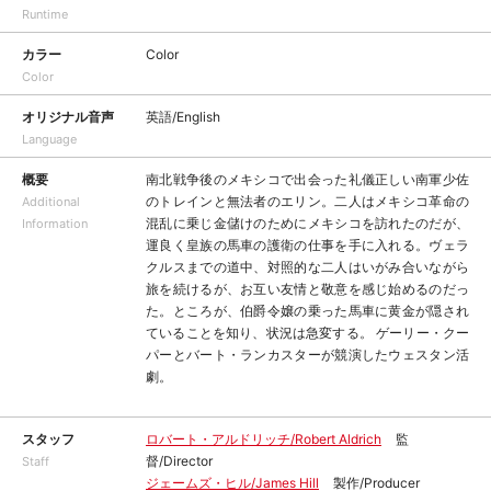
Runtime
カラー
Color
Color
オリジナル音声
英語/English
Language
概要
南北戦争後のメキシコで出会った礼儀正しい南軍少佐
のトレインと無法者のエリン。二人はメキシコ革命の
Additional
混乱に乗じ金儲けのためにメキシコを訪れたのだが、
Information
運良く皇族の馬車の護衛の仕事を手に入れる。ヴェラ
クルスまでの道中、対照的な二人はいがみ合いながら
旅を続けるが、お互い友情と敬意を感じ始めるのだっ
た。ところが、伯爵令嬢の乗った馬車に黄金が隠され
ていることを知り、状況は急変する。 ゲーリー・クー
パーとバート・ランカスターが競演したウェスタン活
劇。
スタッフ
ロバート・アルドリッチ/Robert Aldrich
監
督/Director
Staff
ジェームズ・ヒル/James Hill
製作/Producer