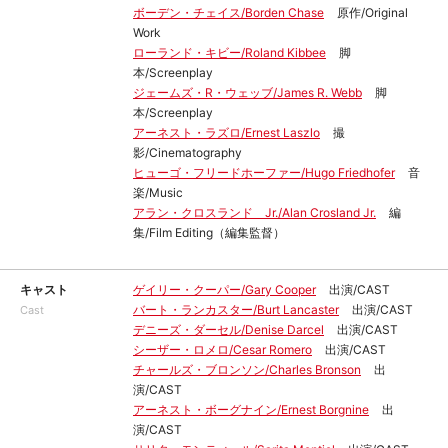
ボーデン・チェイス/Borden Chase
原作/Original
Work
ローランド・キビー/Roland Kibbee
脚
本/Screenplay
ジェームズ・R・ウェッブ/James R. Webb
脚
本/Screenplay
アーネスト・ラズロ/Ernest Laszlo
撮
影/Cinematography
ヒューゴ・フリードホーファー/Hugo Friedhofer
音
楽/Music
アラン・クロスランド Jr./Alan Crosland Jr.
編
集/Film Editing（編集監督）
キャスト
ゲイリー・クーパー/Gary Cooper
出演/CAST
バート・ランカスター/Burt Lancaster
出演/CAST
Cast
デニーズ・ダーセル/Denise Darcel
出演/CAST
シーザー・ロメロ/Cesar Romero
出演/CAST
チャールズ・ブロンソン/Charles Bronson
出
演/CAST
アーネスト・ボーグナイン/Ernest Borgnine
出
演/CAST