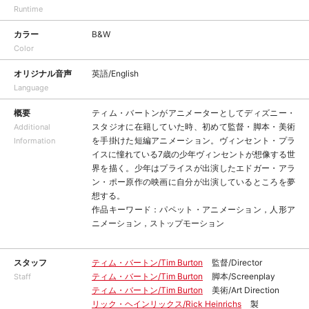
Runtime
カラー
B&W
Color
オリジナル音声
英語/English
Language
概要
ティム・バートンがアニメーターとしてディズニー・
スタジオに在籍していた時、初めて監督・脚本・美術
Additional
を手掛けた短編アニメーション。ヴィンセント・プラ
Information
イスに憧れている7歳の少年ヴィンセントが想像する世
界を描く。少年はプライスが出演したエドガー・アラ
ン・ポー原作の映画に自分が出演しているところを夢
想する。
作品キーワード：パペット・アニメーション，人形ア
ニメーション，ストップモーション
スタッフ
ティム・バートン/Tim Burton
監督/Director
ティム・バートン/Tim Burton
脚本/Screenplay
Staff
ティム・バートン/Tim Burton
美術/Art Direction
リック・ヘインリックス/Rick Heinrichs
製