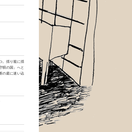
つ。揺り籠に揺
守唄の国」へと
断の庭に迷い込