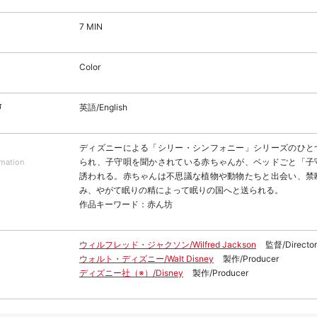
7 MIN
Color
声
英語/English
ディズニーによる「シリー・シンフォニー」シリーズのひと
られ、子守唄を聞かされている赤ちゃんが、ベッドごと「子
rmation
誘われる。赤ちゃんは不思議な植物や動物たちと出会い、禁
み、やがて眠りの精によって眠りの国へと送られる。
作品キーワード：赤ん坊
ウィルフレッド・ジャクソン/Wilfred Jackson
監督/Director
ウォルト・ディズニー/Walt Disney
製作/Producer
ディズニー社（※）/Disney
製作/Producer