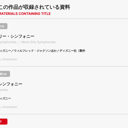
この作品が収録されている資料
MATERIALS CONTAINING TITLE
のみ
リー・シンフォニー
 Symphonies ／ More Silly Symphonies
ィズニー／ウィルフレッド・ジャクソンほか／ディズニー社（製作
Animation
聴のみ
シンフォニー
onies
ィズニー
Animation
可