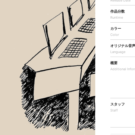
Release Date
作品分数
Runtime
カラー
Color
オリジナル音
Language
概要
Additional
Info
スタッフ
Staff