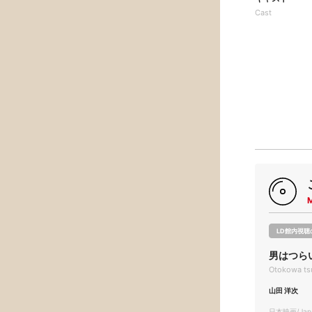
Cast
LD館内視聴
男はつら
Otokowa tsu
山田 洋次
日本映画/Japa