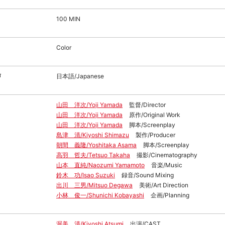
100 MIN
Color
声
日本語/Japanese
山田 洋次/Yoji Yamada
監督/Director
山田 洋次/Yoji Yamada
原作/Original Work
山田 洋次/Yoji Yamada
脚本/Screenplay
島津 清/Kiyoshi Shimazu
製作/Producer
朝間 義隆/Yoshitaka Asama
脚本/Screenplay
高羽 哲夫/Tetsuo Takaha
撮影/Cinematography
山本 直純/Naozumi Yamamoto
音楽/Music
鈴木 功/Isao Suzuki
録音/Sound Mixing
出川 三男/Mitsuo Degawa
美術/Art Direction
小林 俊一/Shunichi Kobayashi
企画/Planning
渥美 清/Kiyoshi Atsumi
出演/CAST