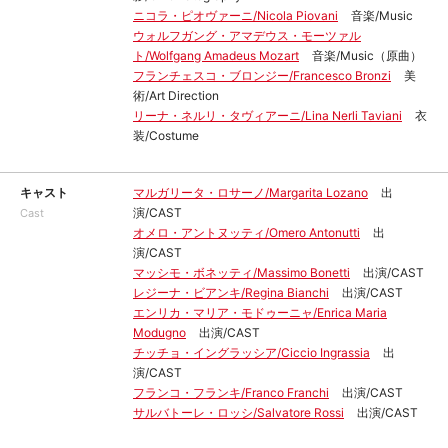
ニコラ・ピオヴァーニ/Nicola Piovani
音楽/Music
ウォルフガング・アマデウス・モーツァル
ト/Wolfgang Amadeus Mozart
音楽/Music（原曲）
フランチェスコ・ブロンジー/Francesco Bronzi
美
術/Art Direction
リーナ・ネルリ・タヴィアーニ/Lina Nerli Taviani
衣
装/Costume
キャスト
マルガリータ・ロサーノ/Margarita Lozano
出
演/CAST
Cast
オメロ・アントヌッティ/Omero Antonutti
出
演/CAST
マッシモ・ボネッティ/Massimo Bonetti
出演/CAST
レジーナ・ビアンキ/Regina Bianchi
出演/CAST
エンリカ・マリア・モドゥーニャ/Enrica Maria
Modugno
出演/CAST
チッチョ・イングラッシア/Ciccio Ingrassia
出
演/CAST
フランコ・フランキ/Franco Franchi
出演/CAST
サルバトーレ・ロッシ/Salvatore Rossi
出演/CAST