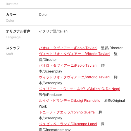
Runtime
カラー
Color
Color
オリジナル音声
イタリア語/Italian
Language
スタッフ
パオロ・タヴィアーニ/Paolo Taviani
監督/Director
ヴィットリオ・タヴィアーニ/Vittorio Taviani
監
Staff
督/Director
パオロ・タヴィアーニ/Paolo Taviani
脚
本/Screenplay
ヴィットリオ・タヴィアーニ/Vittorio Taviani
脚
本/Screenplay
ジュリアーニ・G・デ・ネグリ/Giuliani G. De Negri
製作/Producer
ルイジ・ピランデッロ/Luigi Pirandello
原作/Original
Work
トニーノ・グエッラ/Tonino Guerra
脚
本/Screenplay
ジュゼッペ・ランチ/Giuseppe Lanci
撮
影/Cinematography