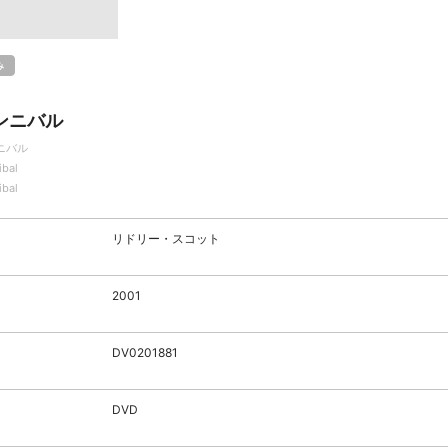
み
ンニバル
ニバル
ibal
ibal
リドリー・スコット
2001
DV0201881
DVD