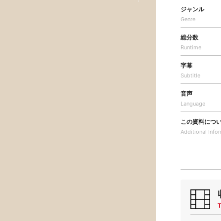
ジャンル
Genre
総分数
Runtime
字幕
Subtitle
音声
Language
この資料につ
Additional
Info
T