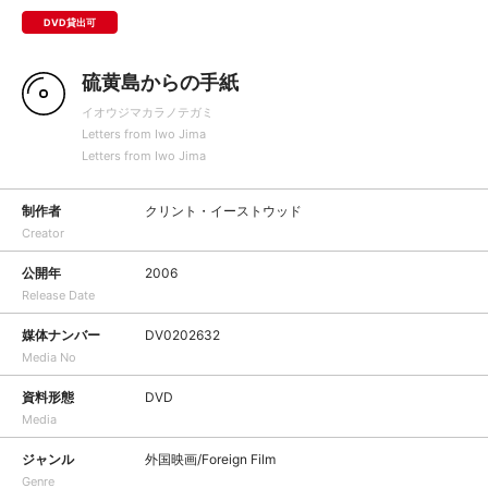
DVD貸出可
硫黄島からの手紙
イオウジマカラノテガミ
Letters from Iwo Jima
Letters from Iwo Jima
制作者
クリント・イーストウッド
Creator
公開年
2006
Release Date
媒体ナンバー
DV0202632
Media No
資料形態
DVD
Media
ジャンル
外国映画/Foreign Film
Genre