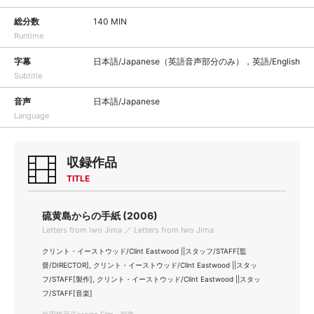
総分数
140 MIN
Runtime
字幕
日本語/Japanese（英語音声部分のみ），英語/English
Subtitle
音声
日本語/Japanese
Language
収録作品
TITLE
硫黄島からの手紙 (2006)
Letters from Iwo Jima ／ Letters from Iwo Jima
クリント・イーストウッド/Clint Eastwood ||スタッフ/STAFF[監
督/DIRECTOR], クリント・イーストウッド/Clint Eastwood ||スタッ
フ/STAFF[製作], クリント・イーストウッド/Clint Eastwood ||スタッ
フ/STAFF[音楽]