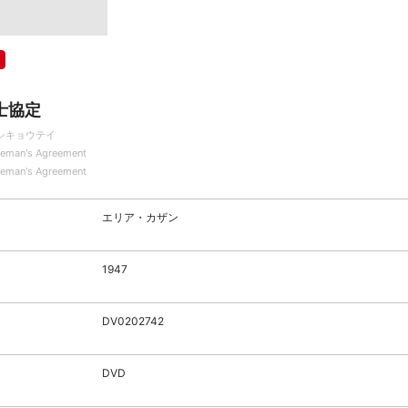
士協定
シキョウテイ
leman's Agreement
leman's Agreement
エリア・カザン
1947
DV0202742
DVD