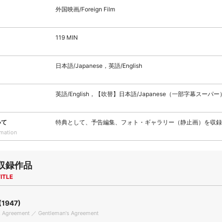
外国映画/Foreign Film
119 MIN
日本語/Japanese，英語/English
英語/English，【吹替】日本語/Japanese（一部字幕スーパー
いて
特典として、予告編集、フォト・ギャラリー（静止画）を収録
rmation
収録作品
ITLE
1947)
s Agreement ／ Gentleman's Agreement