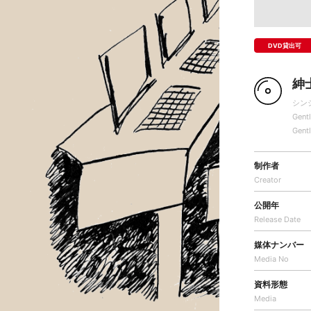
DVD貸出可
紳
シン
Gent
Gent
制作者
Creator
公開年
Release Date
媒体ナンバー
Media No
資料形態
Media