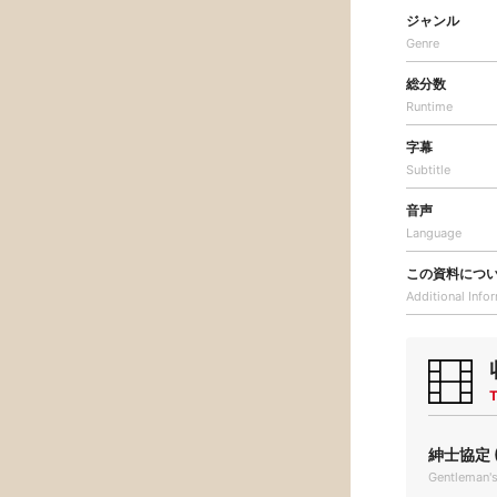
ジャンル
Genre
総分数
Runtime
字幕
Subtitle
音声
Language
この資料につ
Additional
Info
T
紳士協定 (
Gentleman'