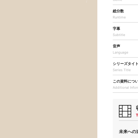
総分数
Runtime
字幕
Subtitle
音声
Language
シリーズタイ
Series Title
この資料につ
Additional
Info
T
未来への遺