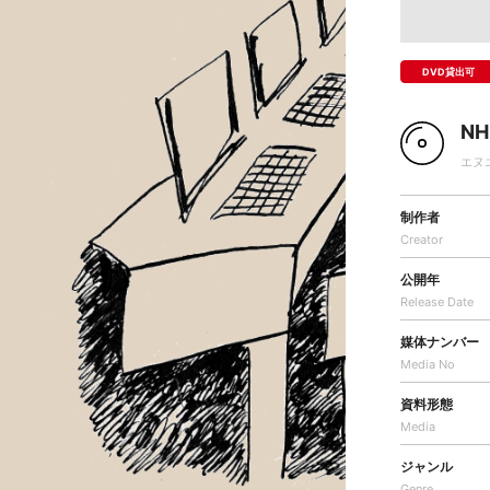
DVD貸出可
N
エヌ
制作者
Creator
公開年
Release Date
媒体ナンバー
Media No
資料形態
Media
ジャンル
Genre