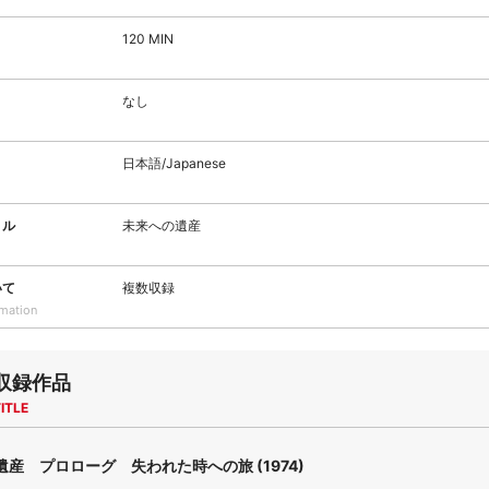
120 MIN
なし
日本語/Japanese
トル
未来への遺産
いて
複数収録
rmation
収録作品
ITLE
産 プロローグ 失われた時への旅 (1974)