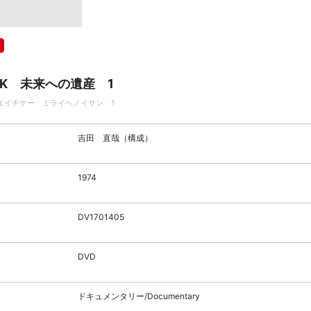
HK 未来への遺産 1
エイチケー ミライヘノイサン 1
吉田 直哉（構成）
1974
DV1701405
DVD
ドキュメンタリー/Documentary