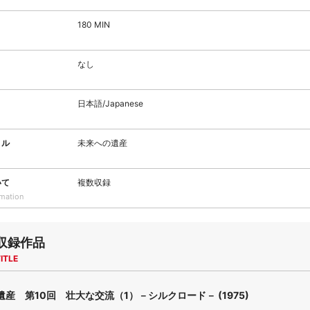
180 MIN
なし
日本語/Japanese
トル
未来への遺産
いて
複数収録
rmation
収録作品
ITLE
産 第10回 壮大な交流（1）－シルクロード－ (1975)