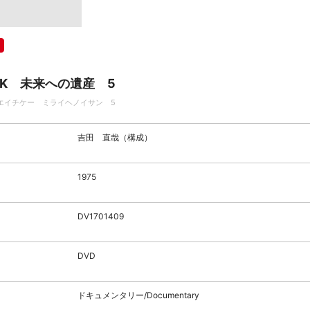
HK 未来への遺産 5
エイチケー ミライヘノイサン 5
吉田 直哉（構成）
1975
DV1701409
DVD
ドキュメンタリー/Documentary