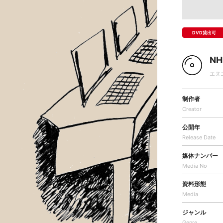
DVD貸出可
N
エヌ
制作者
Creator
公開年
Release Date
媒体ナンバー
Media No
資料形態
Media
ジャンル
Genre