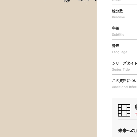
総分数
Runtime
字幕
Subtitle
音声
Language
シリーズタイ
Series Title
この資料につ
Additional
Info
T
未来への遺