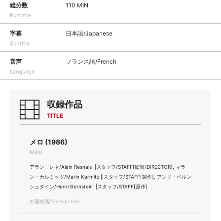
総分数
110 MIN
Runtime
字幕
日本語/Japanese
Subtitle
音声
フランス語/French
Language
収録作品
TITLE
メロ (1986)
Mélo
アラン・レネ/Alain Resnais ||スタッフ/STAFF[監督/DIRECTOR], マラ
ン・カルミッツ/Marin Karmitz ||スタッフ/STAFF[製作], アンリ・ベルン
シュタイン/Henri Bernstein ||スタッフ/STAFF[原作]
外国映画/Foreign Film