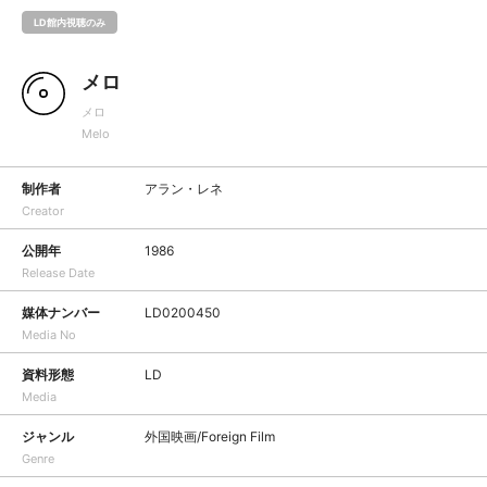
LD館内視聴のみ
メロ
メロ
Melo
制作者
アラン・レネ
Creator
公開年
1986
Release Date
媒体ナンバー
LD0200450
Media No
資料形態
LD
Media
ジャンル
外国映画/Foreign Film
Genre