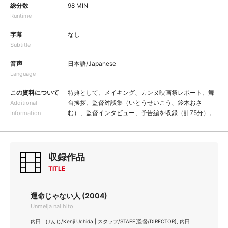
総分数
98 MIN
Runtime
字幕
なし
Subtitle
音声
日本語/Japanese
Language
この資料について
特典として、メイキング、カンヌ映画祭レポート、舞
台挨拶、監督対談集（いとうせいこう、鈴木おさ
Additional
む）、監督インタビュー、予告編を収録（計75分）。
Information
収録作品
TITLE
運命じゃない人 (2004)
Unmeija nai hito
内田 けんじ/Kenji Uchida ||スタッフ/STAFF[監督/DIRECTOR], 内田