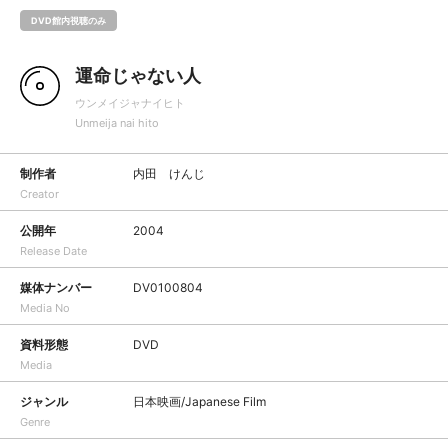
DVD館内視聴のみ
運命じゃない人
ウンメイジャナイヒト
Unmeija nai hito
制作者
内田 けんじ
Creator
公開年
2004
Release Date
媒体ナンバー
DV0100804
Media No
資料形態
DVD
Media
ジャンル
日本映画/Japanese Film
Genre