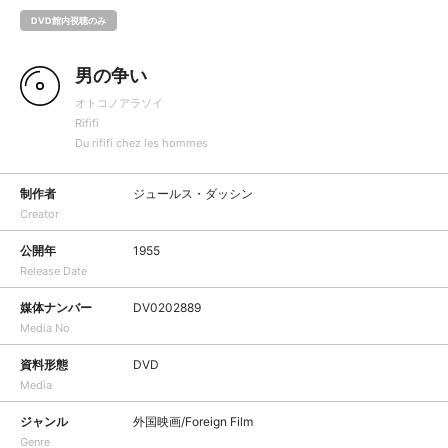
DVD館内視聴のみ
男の争い
オトコノアラソイ
Rififi
Du rififi chez les hommes
制作者
ジュールス・ダッシン
Creator
公開年
1955
Release Date
媒体ナンバー
DV0202889
Media No
資料形態
DVD
Media
ジャンル
外国映画/Foreign Film
Genre