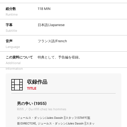
総分数
118 MIN
Runtime
字幕
日本語/Japanese
Subtitle
音声
フランス語/French
Language
この資料について
特典として、予告編を収録。
Additional
Information
収録作品
TITLE
男の争い (1955)
Rififi ／ Du rififi chez les hommes
ジュールス・ダッシン/Jules Dassin ||スタッフ/STAFF[監
督/DIRECTOR], ジュールス・ダッシン/Jules Dassin ||スタッ