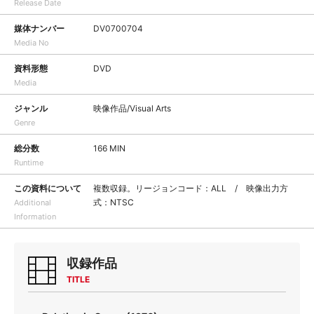
Release Date
媒体ナンバー
DV0700704
Media No
資料形態
DVD
Media
ジャンル
映像作品/Visual Arts
Genre
総分数
166 MIN
Runtime
この資料について
複数収録。リージョンコード：ALL / 映像出力方
式：NTSC
Additional
Information
収録作品
TITLE