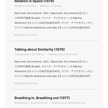
Relation in Space (1976)
Relation in Space ／ Relation in Space
Electronic Arts Intermix（EAI）/Electronic Arts Intermix ||スタッ
フ/STAFF[制作/Studio], マリーナ・アブラモヴィッチ/Marina
Abramovic ||キャスト/CAST[出演/CAST], マリナ・アブラモヴィッチと
ウーライ/Marina Abramovic and Ulay ||キャスト/CAST[出演/CAST]
映像作品/Visual Arts
Talking about Similarity (1976)
Talking about Similarity ／ Talking about Similarity
Electronic Arts Intermix（EAI）/Electronic Arts Intermix ||スタッ
フ/STAFF[制作/Studio], マリーナ・アブラモヴィッチ/Marina
Abramovic ||キャスト/CAST[出演/CAST], マリナ・アブラモヴィッチと
ウーライ/Marina Abramovic and Ulay ||キャスト/CAST[出演/CAST]
映像作品/Visual Arts
Breathing in, Breathing out (1977)
Breathing in, Breathing out ／ Breathing in, Breathing out