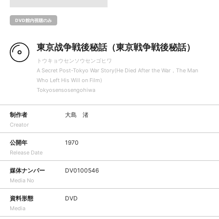
DVD館内視聴のみ
東京战争戦後秘話（東京戦争戦後秘話）
トウキョウセンソウセンゴヒワ
A Secret Post-Tokyo War Story(He Died After the War，The Man
Who Left His Will on Film)
Tokyosensosengohiwa
制作者
大島 渚
Creator
公開年
1970
Release Date
媒体ナンバー
DV0100546
Media No
資料形態
DVD
Media