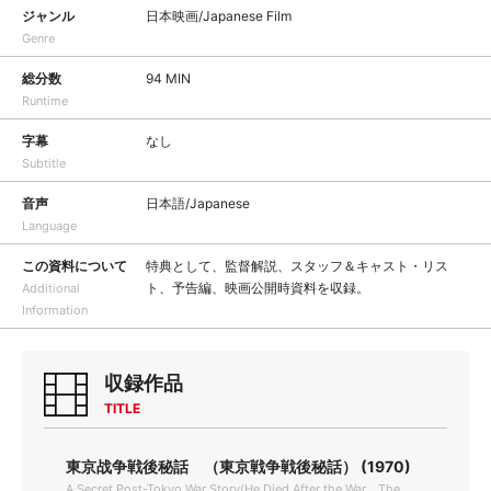
ジャンル
日本映画/Japanese Film
Genre
総分数
94 MIN
Runtime
字幕
なし
Subtitle
音声
日本語/Japanese
Language
この資料について
特典として、監督解説、スタッフ＆キャスト・リス
ト、予告編、映画公開時資料を収録。
Additional
Information
収録作品
TITLE
東京战争戦後秘話 （東京戦争戦後秘話） (1970)
A Secret Post-Tokyo War Story(He Died After the War，The