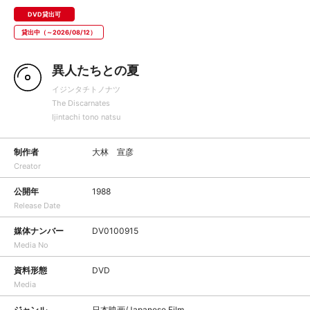
DVD貸出可
貸出中（～2026/08/12）
異人たちとの夏
イジンタチトノナツ
The Discarnates
Ijintachi tono natsu
制作者
大林 宣彦
Creator
公開年
1988
Release Date
媒体ナンバー
DV0100915
Media No
資料形態
DVD
Media
ジャンル
日本映画/Japanese Film