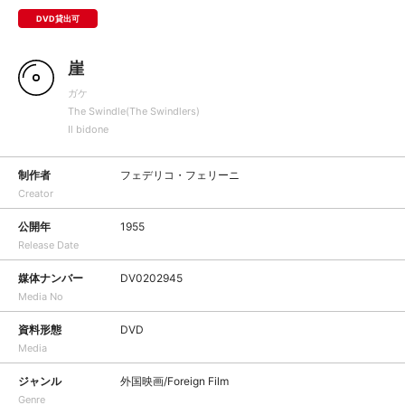
DVD貸出可
崖
ガケ
The Swindle(The Swindlers)
Il bidone
制作者
フェデリコ・フェリーニ
Creator
公開年
1955
Release Date
媒体ナンバー
DV0202945
Media No
資料形態
DVD
Media
ジャンル
外国映画/Foreign Film
Genre