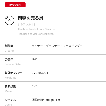
DVD貸出可
四季を売る男
シキヲウルオトコ
The Merchant of Four Seasons
Händler der vier Jahreszeiten
制作者
ライナー・ヴェルナー・ファスビンダー
Creator
公開年
1971
Release Date
媒体ナンバー
DV0203001
Media No
資料形態
DVD
Media
ジャンル
外国映画/Foreign Film
Genre