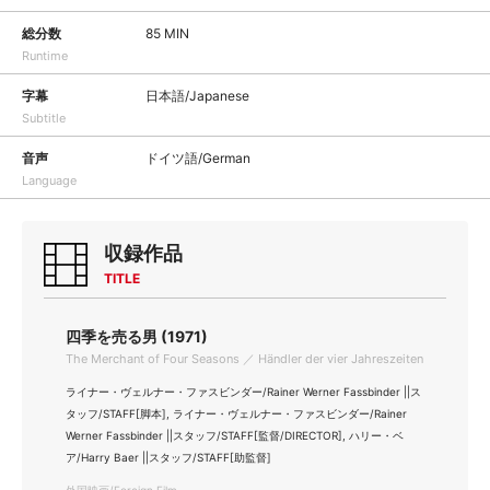
総分数
85 MIN
Runtime
字幕
日本語/Japanese
Subtitle
音声
ドイツ語/German
Language
収録作品
TITLE
四季を売る男 (1971)
The Merchant of Four Seasons ／ Händler der vier Jahreszeiten
ライナー・ヴェルナー・ファスビンダー/Rainer Werner Fassbinder ||ス
タッフ/STAFF[脚本], ライナー・ヴェルナー・ファスビンダー/Rainer
Werner Fassbinder ||スタッフ/STAFF[監督/DIRECTOR], ハリー・ベ
ア/Harry Baer ||スタッフ/STAFF[助監督]