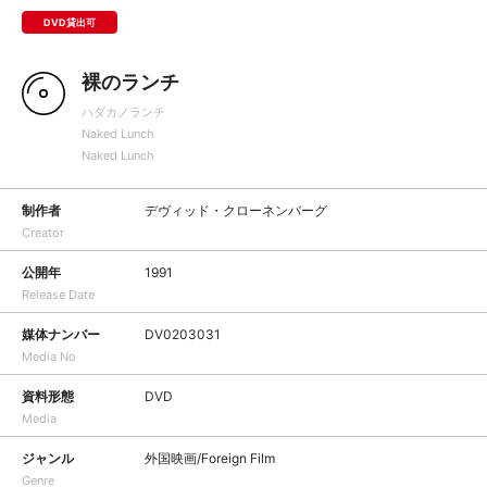
DVD貸出可
裸のランチ
ハダカノランチ
Naked Lunch
Naked Lunch
制作者
デヴィッド・クローネンバーグ
Creator
公開年
1991
Release Date
媒体ナンバー
DV0203031
Media No
資料形態
DVD
Media
ジャンル
外国映画/Foreign Film
Genre