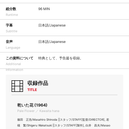
総分数
96 MIN
Runtime
字幕
日本語/Japanese
Subtitle
音声
日本語/Japanese
Language
この資料について
特典として、予告篇を収録。
Additional
Information
収録作品
TITLE
乾いた花 (1964)
Pale Flower ／ Kawaita hana
篠田 正浩/Masahiro Shinoda ||スタッフ/STAFF[監督/DIRECTOR], 若
槻 繁/Shigeru Wakatsuki ||スタッフ/STAFF[製作], 白井 昌夫/Masao