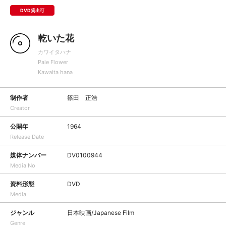
DVD貸出可
乾いた花
カワイタハナ
Pale Flower
Kawaita hana
制作者
篠田 正浩
Creator
公開年
1964
Release Date
媒体ナンバー
DV0100944
Media No
資料形態
DVD
Media
ジャンル
日本映画/Japanese Film
Genre