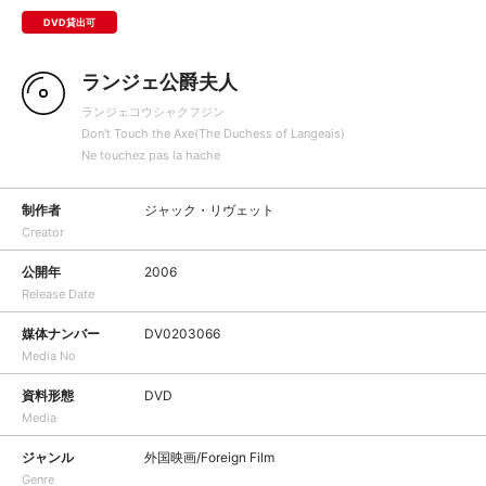
DVD貸出可
ランジェ公爵夫人
ランジェコウシャクフジン
Don't Touch the Axe(The Duchess of Langeais)
Ne touchez pas la hache
制作者
ジャック・リヴェット
Creator
公開年
2006
Release Date
媒体ナンバー
DV0203066
Media No
資料形態
DVD
Media
ジャンル
外国映画/Foreign Film
Genre