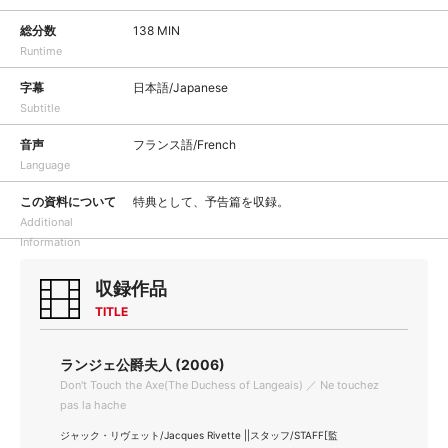
総分数
138 MIN
Runtime
字幕
日本語/Japanese
Subtitle
音声
フランス語/French
Language
この資料について
特典として、予告篇を収録。
Additional
Information
収録作品
TITLE
ランジェ公爵夫人 (2006)
Don't Touch the Axe(The Duchess of Langeais) ／ Ne touchez
pas la hache
ジャック・リヴェット/Jacques Rivette ||スタッフ/STAFF[監