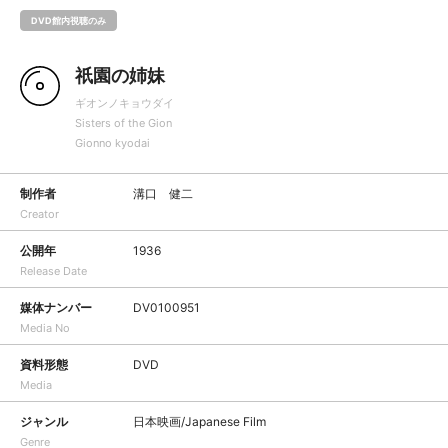
DVD館内視聴のみ
祇園の姉妹
ギオンノキョウダイ
Sisters of the Gion
Gionno kyodai
制作者
溝口 健二
Creator
公開年
1936
Release Date
媒体ナンバー
DV0100951
Media No
資料形態
DVD
Media
ジャンル
日本映画/Japanese Film
Genre