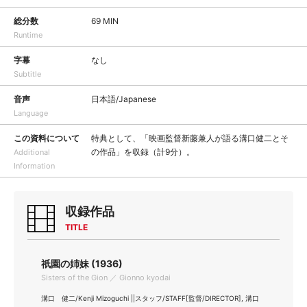
総分数
69 MIN
Runtime
字幕
なし
Subtitle
音声
日本語/Japanese
Language
この資料について
特典として、「映画監督新藤兼人が語る溝口健二とそ
の作品」を収録（計9分）。
Additional
Information
収録作品
TITLE
祇園の姉妹 (1936)
Sisters of the Gion ／ Gionno kyodai
溝口 健二/Kenji Mizoguchi ||スタッフ/STAFF[監督/DIRECTOR], 溝口