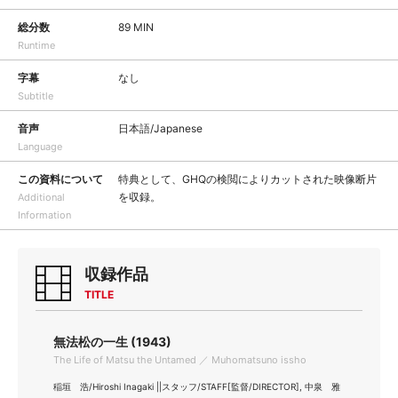
総分数
89 MIN
Runtime
字幕
なし
Subtitle
音声
日本語/Japanese
Language
この資料について
特典として、GHQの検閲によりカットされた映像断片
を収録。
Additional
Information
収録作品
TITLE
無法松の一生 (1943)
The Life of Matsu the Untamed ／ Muhomatsuno issho
稲垣 浩/Hiroshi Inagaki ||スタッフ/STAFF[監督/DIRECTOR], 中泉 雅