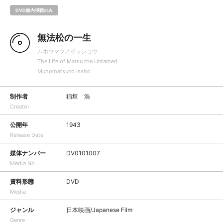
DVD館内視聴のみ
無法松の一生
ムホウマツノイッショウ
The Life of Matsu the Untamed
Muhomatsuno issho
制作者
稲垣 浩
Creator
公開年
1943
Release Date
媒体ナンバー
DV0101007
Media No
資料形態
DVD
Media
ジャンル
日本映画/Japanese Film
Genre