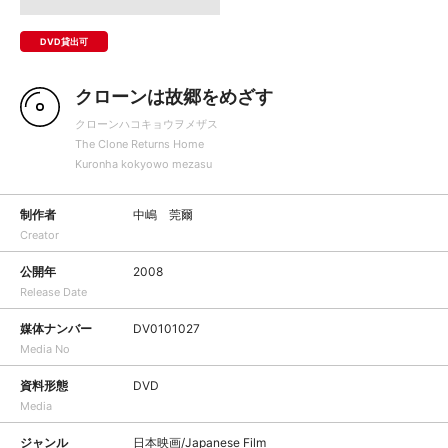
DVD貸出可
クローンは故郷をめざす
クローンハコキョウヲメザス
The Clone Returns Home
Kuronha kokyowo mezasu
制作者
中嶋 莞爾
Creator
公開年
2008
Release Date
媒体ナンバー
DV0101027
Media No
資料形態
DVD
Media
ジャンル
日本映画/Japanese Film