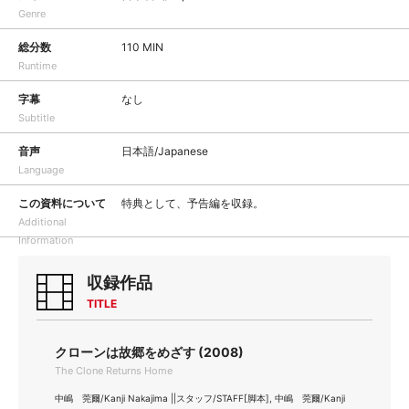
Genre
総分数
110 MIN
Runtime
字幕
なし
Subtitle
音声
日本語/Japanese
Language
この資料について
特典として、予告編を収録。
Additional
Information
収録作品
TITLE
クローンは故郷をめざす (2008)
The Clone Returns Home
中嶋 莞爾/Kanji Nakajima ||スタッフ/STAFF[脚本], 中嶋 莞爾/Kanji