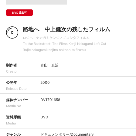
DVD貸出可
路地へ 中上健次の残したフィルム
ロジヘ ナカガミケンジノノコシタフィルム
To the Backstreet: The Films Kenji Nakagami Left Out
Rojie nakagamikenjino nokoshita firumu
制作者
青山 真治
Creator
公開年
2000
Release Date
媒体ナンバー
DV1701658
Media No
資料形態
DVD
Media
ジャンル
ドキュメンタリー/Documentary