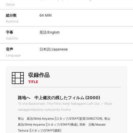
Genre
総分数
64 MIN
Runtime
字幕
英語/English
Subtitle
音声
日本語/Japanese
Language
収録作品
TITLE
路地へ 中上健次の残したフィルム (2000)
To the Backstreet: The Films Kenji Nakagami Left Out ／ Rojie
nakagamikenjino nokoshita firumu
青山 真治/Shinji Aoyama ||スタッフ/STAFF[監督/DIRECTOR], 青山
真治/Shinji Aoyama ||スタッフ/STAFF[構成], 田村 正毅/Masaki
Tamura ||スタッフ/STAFF[撮影]