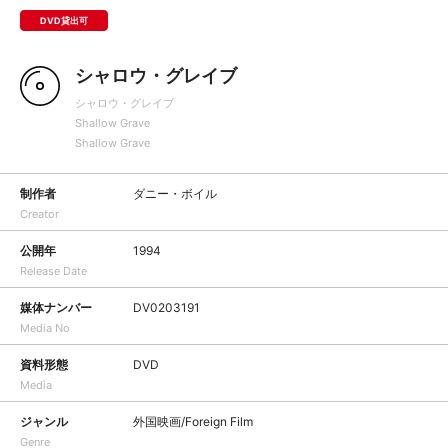
DVD貸出可
シャロウ・グレイブ
シャロウ・グレイブ
Shallow Grave
Shallow Grave
制作者
ダニー・ボイル
Creator
公開年
1994
Release Date
媒体ナンバー
DV0203191
Media No
資料形態
DVD
Media
ジャンル
外国映画/Foreign Film
Genre