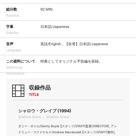
総分数
92 MIN
Runtime
字幕
日本語/Japanese
Subtitle
音声
英語/English，【吹替】日本語/Japanese
Language
この資料について
特典としてオリジナル予告編を収録。
Additional
Information
収録作品
TITLE
シャロウ・グレイブ (1994)
Shallow Grave ／ Shallow Grave
ダニー・ボイル/Danny Boyle ||スタッフ/STAFF[監督/DIRECTOR], アン
ドリュー・マクドナルド/Andrew Macdonald ||スタッフ/STAFF[製作],