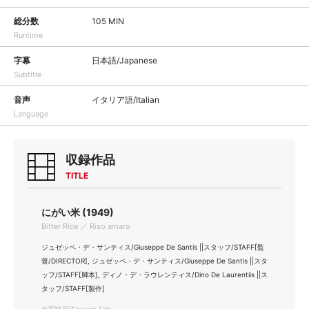
総分数
105 MIN
Runtime
字幕
日本語/Japanese
Subtitle
音声
イタリア語/Italian
Language
収録作品
TITLE
にがい米 (1949)
Bitter Rice ／ Riso amaro
ジュゼッペ・デ・サンティス/Giuseppe De Santis ||スタッフ/STAFF[監
督/DIRECTOR], ジュゼッペ・デ・サンティス/Giuseppe De Santis ||スタ
ッフ/STAFF[脚本], ディノ・デ・ラウレンティス/Dino De Laurentiis ||ス
タッフ/STAFF[製作]