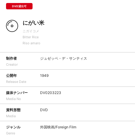
DVD貸出可
にがい米
ニガイコメ
Bitter Rice
Riso amaro
制作者
ジュゼッペ・デ・サンティス
Creator
公開年
1949
Release Date
媒体ナンバー
DV0203223
Media No
資料形態
DVD
Media
ジャンル
外国映画/Foreign Film
Genre