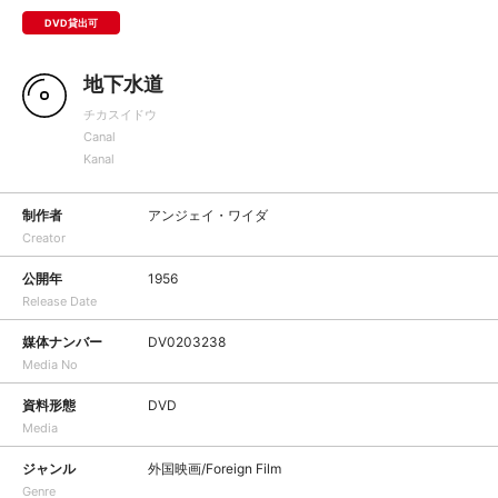
DVD貸出可
地下水道
チカスイドウ
Canal
Kanal
制作者
アンジェイ・ワイダ
Creator
公開年
1956
Release Date
媒体ナンバー
DV0203238
Media No
資料形態
DVD
Media
ジャンル
外国映画/Foreign Film
Genre