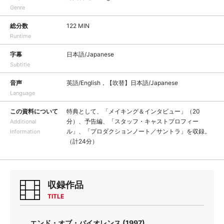
Genre
総分数
122 MIN
Runtime
字幕
日本語/Japanese
Subtitle
音声
英語/English，【吹替】日本語/Japanese
Language
この資料について
特典として、「メイキング＆インタビュー」（20
分）、予告編、「スタッフ・キャストプロフィー
Additional
ル」、「プロダクションノート／サントラ」を収録。
Information
（計24分）
収録作品
TITLE
エンド・オブ・バイオレンス (1997)