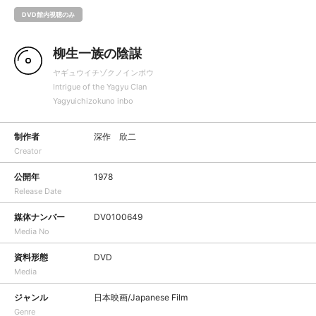
DVD館内視聴のみ
柳生一族の陰謀
ヤギュウイチゾクノインボウ
Intrigue of the Yagyu Clan
Yagyuichizokuno inbo
制作者
深作 欣二
Creator
公開年
1978
Release Date
媒体ナンバー
DV0100649
Media No
資料形態
DVD
Media
ジャンル
日本映画/Japanese Film
Genre