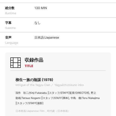
総分数
130 MIN
Runtime
字幕
なし
Subtitle
音声
日本語/Japanese
Language
収録作品
TITLE
柳生一族の陰謀 (1978)
Intrigue of the Yagyu Clan ／ Yagyuichizokuno inbo
深作 欣二/Kinji Fukasaku ||スタッフ/STAFF[監督/DIRECTOR], 野上
龍雄/Tatsuo Nogami ||スタッフ/STAFF[脚本], 中島 徹/Toru Nakajima
||スタッフ/STAFF[撮影]
日本映画/Japanese Film，時代劇（日本映画）