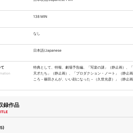
138 MIN
なし
日本語/Japanese
いて
特典として、特報、劇場予告編、「写楽の謎」（静止画）、「
天才たち」（静止画）、「プロダクション・ノート」（静止画
rmation
ころ－篠田さんが、いい顔になった－（久世光彦）」（静止画
収録作品
ITLE
5)