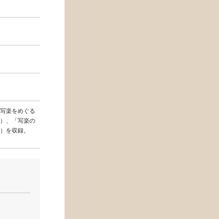
写楽をめぐる
）、「写楽の
）を収録。