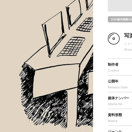
DVD館内視聴の
写
シャ
Shar
制作者
Creator
公開年
Release Date
媒体ナンバー
Media No
資料形態
Media
ジャンル