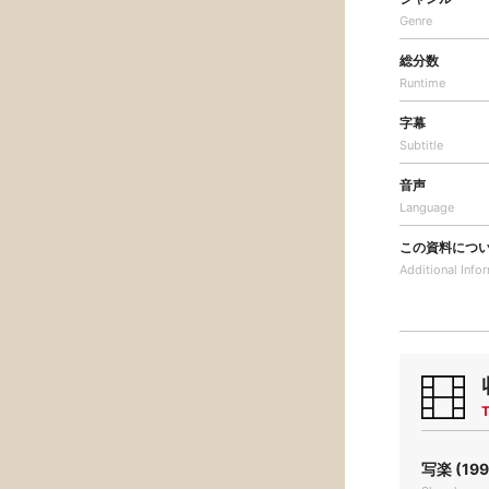
Genre
総分数
Runtime
字幕
Subtitle
音声
Language
この資料につ
Additional
Info
T
写楽 (199