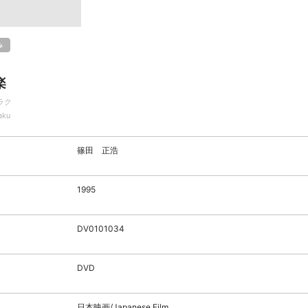
み
楽
ラク
aku
篠田 正浩
1995
DV0101034
DVD
日本映画/Japanese Film