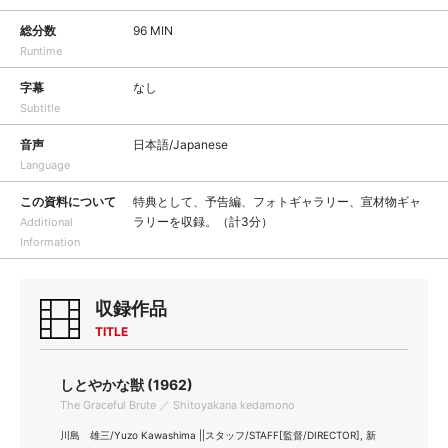
総分数
96 MIN
Runtime
字幕
なし
Subtitle
音声
日本語/Japanese
Language
この資料について
特典として、予告編、フォトギャラリー、宣材物ギャ
ラリーを収録。（計3分）
Additional
Information
収録作品
TITLE
しとやかな獣 (1962)
The Graceful Brute ／ Shitoyakana kedamono
川島 雄三/Yuzo Kawashima ||スタッフ/STAFF[監督/DIRECTOR], 新