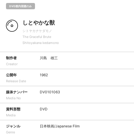
DVD館内視聴のみ
しとやかな獣
シトヤカナケダモノ
The Graceful Brute
Shitoyakana kedamono
制作者
川島 雄三
Creator
公開年
1962
Release Date
媒体ナンバー
DV0101063
Media No
資料形態
DVD
Media
ジャンル
日本映画/Japanese Film
Genre