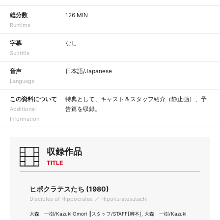
総分数
126 MIN
Runtime
字幕
なし
Subtitle
音声
日本語/Japanese
Language
この資料について
特典として、キャスト＆スタッフ紹介（静止画）、予
告篇を収録。
Additional
Information
収録作品
TITLE
ヒポクラテスたち (1980)
Disciples of Hippocrates ／ Hipokuratesutachi
大森 一樹/Kazuki Omori ||スタッフ/STAFF[脚本], 大森 一樹/Kazuki