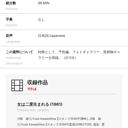
総分数
99 MIN
Runtime
字幕
なし
Subtitle
音声
日本語/Japanese
Language
この資料について
特典として、予告編、フォトギャラリー、宣材物ギャ
ラリーを収録。（計3分）
Additional
Information
収録作品
TITLE
女は二度生まれる (1961)
Onnawa nido umareru
川島 雄三/Yuzo Kawashima ||スタッフ/STAFF[脚本], 川島 雄
三/Yuzo Kawashima ||スタッフ/STAFF[監督/DIRECTOR], 湯浅 憲