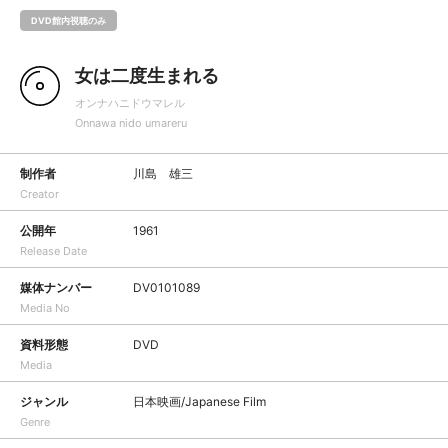
DVD館内視聴のみ
女は二度生まれる
オンナハニドウマレル
Onnawa nido umareru
制作者
川島 雄三
Creator
公開年
1961
Release Date
媒体ナンバー
DV0101089
Media No
資料形態
DVD
Media
ジャンル
日本映画/Japanese Film
Genre