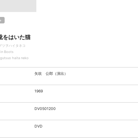
み
靴をはいた猫
グツヲハイタネコ
 in Boots
gutsuo haita neko
矢吹 公郎（演出）
1969
DV0501200
DVD