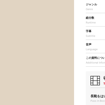
ジャンル
Genre
総分数
Runtime
字幕
Subtitle
音声
Language
この資料につ
Additional
Info
T
長靴をはい
Puss in Boo