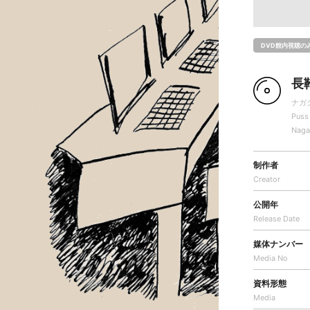
DVD館内視聴の
長
ナガ
Puss
Naga
制作者
Creator
公開年
Release Date
媒体ナンバー
Media No
資料形態
Media