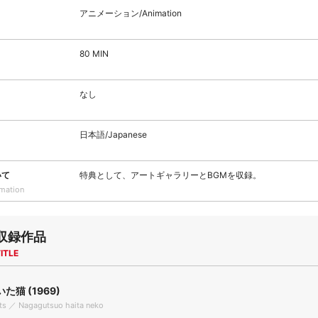
アニメーション/Animation
80 MIN
なし
日本語/Japanese
いて
特典として、アートギャラリーとBGMを収録。
rmation
収録作品
ITLE
た猫 (1969)
ts ／ Nagagutsuo haita neko