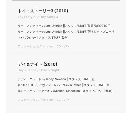
トイ・ストーリー3 (2010)
Toy Story 3 ／ Toy Story 3
リー・アンクリッチ/Lee Unkrich ||スタッフ/STAFF[監督/DIRECTOR],
リー・アンクリッチ/Lee Unkrich ||スタッフ/STAFF[脚本], ディズニー社
（※）/Disney ||スタッフ/STAFF[製作]
アニメーション/Animation，CG・VFX
デイ＆ナイト (2010)
Day & Night ／ Day & Night
テディ・ニュートン/Teddy Newton ||スタッフ/STAFF[監
督/DIRECTOR], ケヴィン・レハー/Kevin Reher ||スタッフ/STAFF[製
作], マイケル・ジアッキノ/Michael Giacchino ||スタッフ/STAFF[音楽]
アニメーション/Animation，CG・VFX