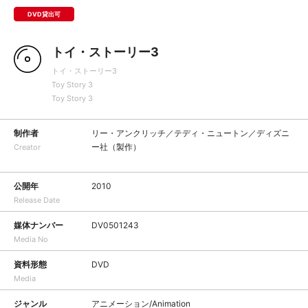
DVD貸出可
トイ・ストーリー3
トイ・ストーリー3
Toy Story 3
Toy Story 3
制作者
リー・アンクリッチ／テディ・ニュートン／ディズニ
ー社（製作）
Creator
公開年
2010
Release Date
媒体ナンバー
DV0501243
Media No
資料形態
DVD
Media
ジャンル
アニメーション/Animation