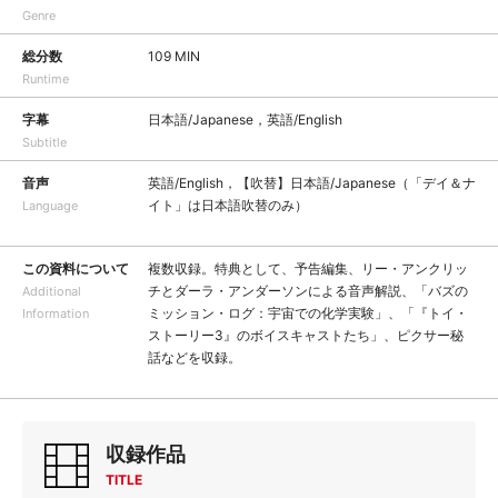
Genre
総分数
109 MIN
Runtime
字幕
日本語/Japanese，英語/English
Subtitle
音声
英語/English，【吹替】日本語/Japanese（「デイ＆ナ
イト」は日本語吹替のみ）
Language
この資料について
複数収録。特典として、予告編集、リー・アンクリッ
チとダーラ・アンダーソンによる音声解説、「バズの
Additional
ミッション・ログ：宇宙での化学実験」、「『トイ・
Information
ストーリー3』のボイスキャストたち」、ピクサー秘
話などを収録。
収録作品
TITLE