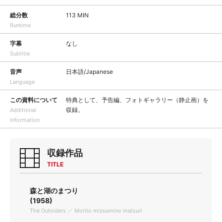
総分数
113 MIN
Runtime
字幕
なし
Subtitle
音声
日本語/Japanese
Language
この資料について
特典として、予告編、フォトギャラリー（静止画）を
収録。
Additional
Information
収録作品
TITLE
森と湖のまつり
(1958)
The Outsiders ／ Morito mizuumino matsuri