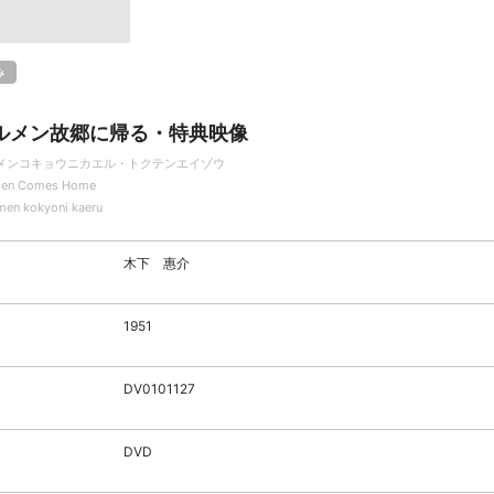
み
ルメン故郷に帰る・特典映像
メンコキョウニカエル・トクテンエイゾウ
en Comes Home
men kokyoni kaeru
木下 惠介
1951
DV0101127
DVD