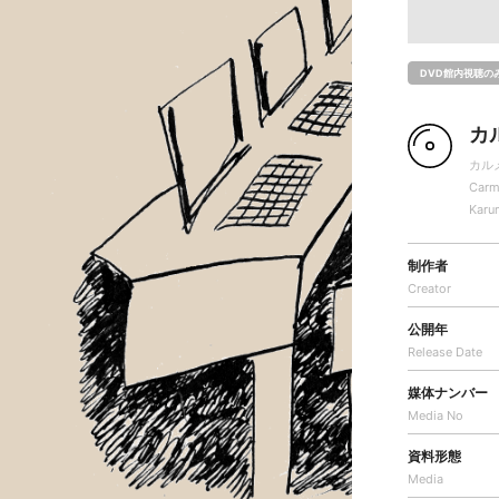
DVD館内視聴の
カ
カル
Carm
Karu
制作者
Creator
公開年
Release Date
媒体ナンバー
Media No
資料形態
Media