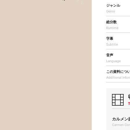
ジャンル
Genre
総分数
Runtime
字幕
Subtitle
音声
Language
この資料につ
Additional
Info
T
カルメン故
Carmen Com