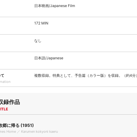
日本映画/Japanese Film
172 MIN
なし
日本語/Japanese
いて
複数収録。特典として、予告篇（カラー版）を収録。（約4分
rmation
収録作品
ITLE
郷に帰る (1951)
es Home ／ Karumen kokyoni kaeru